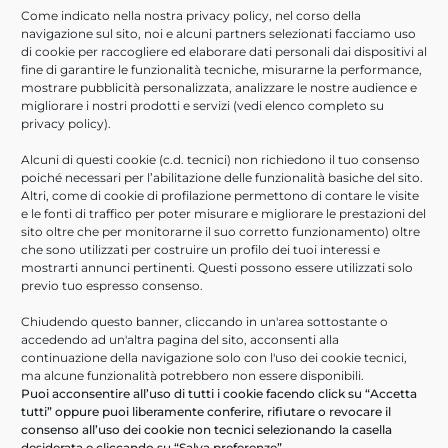
Sosteniamo il percorso di
Digital Transformation
dei nostri
Come indicato nella nostra
privacy policy
, nel corso della
clienti implementando soluzioni basate su piattaforme
navigazione sul sito, noi e alcuni partners selezionati facciamo uso
tecnologiche leader di mercato, realizzando applicativi custom
di cookie per raccogliere ed elaborare dati personali dai dispositivi al
ed erogando servizi professionali di qualità.
fine di garantire le funzionalità tecniche, misurarne la performance,
mostrare pubblicità personalizzata, analizzare le nostre audience e
Scopri di più
migliorare i nostri prodotti e servizi (vedi elenco completo su
privacy policy
).
Scarica la presentazione
Alcuni di questi cookie (c.d. tecnici) non richiedono il tuo consenso
poiché necessari per l’abilitazione delle funzionalità basiche del sito.
Lavora con noi
Altri, come di cookie di profilazione permettono di contare le visite
e le fonti di traffico per poter misurare e migliorare le prestazioni del
sito oltre che per monitorarne il suo corretto funzionamento) oltre
Che tu sia un professionista con esperienza, o un neolaureato,
che sono utilizzati per costruire un profilo dei tuoi interessi e
abbiamo la posizione giusta per te.
mostrarti annunci pertinenti. Questi possono essere utilizzati solo
previo tuo espresso consenso.
Invia candidatura
Chiudendo questo banner, cliccando in un'area sottostante o
accedendo ad un'altra pagina del sito, acconsenti alla
Accesso Rapido
continuazione della navigazione solo con l'uso dei cookie tecnici,
ma alcune funzionalità potrebbero non essere disponibili.
Puoi acconsentire all’uso di tutti i cookie facendo click su “Accetta
Contatti
tutti” oppure puoi liberamente conferire, rifiutare o revocare il
Servizi
consenso all’uso dei cookie non tecnici selezionando la casella
desiderata e cliccando su “Salva preferenze”.