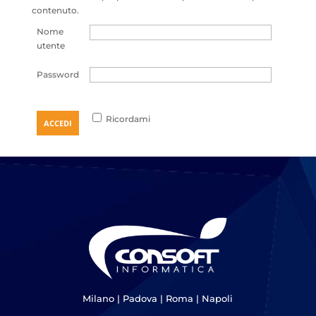
contenuto.
Nome
utente
Password
Ricordami
Milano
|
Padova
|
Roma
|
Napoli