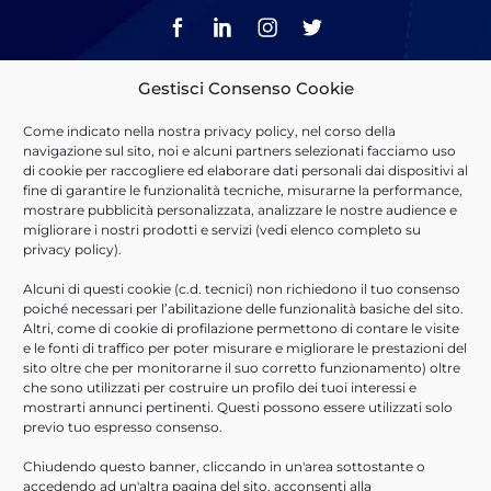
Gestisci Consenso Cookie
marketing@consoftinformatica.it
Come indicato nella nostra
privacy policy
, nel corso della
navigazione sul sito, noi e alcuni partners selezionati facciamo uso
di cookie per raccogliere ed elaborare dati personali dai dispositivi al
Cosa Offriamo
fine di garantire le funzionalità tecniche, misurarne la performance,
mostrare pubblicità personalizzata, analizzare le nostre audience e
migliorare i nostri prodotti e servizi (vedi elenco completo su
Sosteniamo il percorso di
Digital Transformation
dei nostri
privacy policy
).
clienti implementando soluzioni basate su piattaforme
Alcuni di questi cookie (c.d. tecnici) non richiedono il tuo consenso
tecnologiche leader di mercato, realizzando applicativi custom
poiché necessari per l’abilitazione delle funzionalità basiche del sito.
ed erogando servizi professionali di qualità.
Altri, come di cookie di profilazione permettono di contare le visite
e le fonti di traffico per poter misurare e migliorare le prestazioni del
Scopri di più
sito oltre che per monitorarne il suo corretto funzionamento) oltre
che sono utilizzati per costruire un profilo dei tuoi interessi e
Lavora con noi
mostrarti annunci pertinenti. Questi possono essere utilizzati solo
previo tuo espresso consenso.
Che tu sia un professionista con esperienza, o un neolaureato,
Chiudendo questo banner, cliccando in un'area sottostante o
abbiamo la posizione giusta per te.
accedendo ad un'altra pagina del sito, acconsenti alla