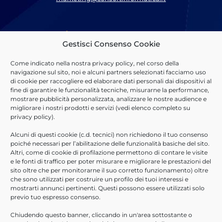
Cosa Offriamo
Gestisci Consenso Cookie
Sosteniamo il percorso di
Digital Transformation
dei nostri
Come indicato nella nostra
privacy policy
, nel corso della
clienti implementando soluzioni basate su piattaforme
navigazione sul sito, noi e alcuni partners selezionati facciamo uso
tecnologiche leader di mercato, realizzando applicativi custom
di cookie per raccogliere ed elaborare dati personali dai dispositivi al
ed erogando servizi professionali di qualità.
fine di garantire le funzionalità tecniche, misurarne la performance,
mostrare pubblicità personalizzata, analizzare le nostre audience e
Scopri di più
migliorare i nostri prodotti e servizi (vedi elenco completo su
privacy policy
).
Scarica la presentazione
Alcuni di questi cookie (c.d. tecnici) non richiedono il tuo consenso
poiché necessari per l’abilitazione delle funzionalità basiche del sito.
Lavora con noi
Altri, come di cookie di profilazione permettono di contare le visite
e le fonti di traffico per poter misurare e migliorare le prestazioni del
sito oltre che per monitorarne il suo corretto funzionamento) oltre
Che tu sia un professionista con esperienza, o un neolaureato,
che sono utilizzati per costruire un profilo dei tuoi interessi e
abbiamo la posizione giusta per te.
mostrarti annunci pertinenti. Questi possono essere utilizzati solo
previo tuo espresso consenso.
Invia candidatura
Chiudendo questo banner, cliccando in un'area sottostante o