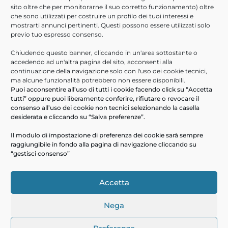
sito oltre che per monitorarne il suo corretto funzionamento) oltre
Che tu sia un professionista con esperienza, o un neolaureato,
che sono utilizzati per costruire un profilo dei tuoi interessi e
abbiamo la posizione giusta per te.
mostrarti annunci pertinenti. Questi possono essere utilizzati solo
previo tuo espresso consenso.
Invia candidatura
Chiudendo questo banner, cliccando in un'area sottostante o
accedendo ad un'altra pagina del sito, acconsenti alla
Accesso Rapido
continuazione della navigazione solo con l'uso dei cookie tecnici,
ma alcune funzionalità potrebbero non essere disponibili.
Puoi acconsentire all’uso di tutti i cookie facendo click su “Accetta
Contatti
tutti” oppure puoi liberamente conferire, rifiutare o revocare il
Servizi
consenso all’uso dei cookie non tecnici selezionando la casella
desiderata e cliccando su “Salva preferenze”.
Soluzioni
Certificazioni
Il modulo di impostazione di preferenza dei cookie sarà sempre
raggiungibile in fondo alla pagina di navigazione cliccando su
Profilo aziendale
“gestisci consenso”
Segnalazioni Whistleblowing
Accetta
Nega
Powered by
Hubstrat
© 2020 Consoft Informatica – Sede Legale Via