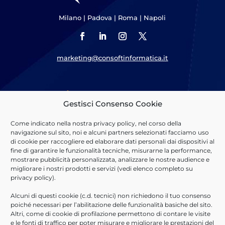
Milano
|
Padova
|
Roma
|
Napoli
marketing@consoftinformatica.it
Cosa Offriamo
Gestisci Consenso Cookie
Sosteniamo il percorso di
Digital Transformation
dei nostri
Come indicato nella nostra
privacy policy
, nel corso della
clienti implementando soluzioni basate su piattaforme
navigazione sul sito, noi e alcuni partners selezionati facciamo uso
tecnologiche leader di mercato, realizzando applicativi custom
di cookie per raccogliere ed elaborare dati personali dai dispositivi al
ed erogando servizi professionali di qualità.
fine di garantire le funzionalità tecniche, misurarne la performance,
mostrare pubblicità personalizzata, analizzare le nostre audience e
Scopri di più
migliorare i nostri prodotti e servizi (vedi elenco completo su
privacy policy
).
Scarica la presentazione
Alcuni di questi cookie (c.d. tecnici) non richiedono il tuo consenso
poiché necessari per l’abilitazione delle funzionalità basiche del sito.
Lavora con noi
Altri, come di cookie di profilazione permettono di contare le visite
e le fonti di traffico per poter misurare e migliorare le prestazioni del