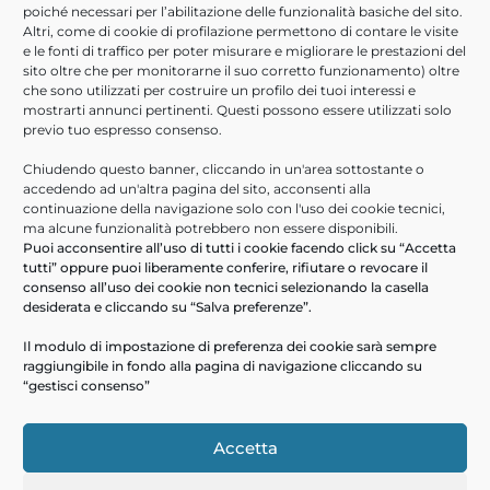
poiché necessari per l’abilitazione delle funzionalità basiche del sito.
Lavora con noi
Altri, come di cookie di profilazione permettono di contare le visite
e le fonti di traffico per poter misurare e migliorare le prestazioni del
sito oltre che per monitorarne il suo corretto funzionamento) oltre
Che tu sia un professionista con esperienza, o un neolaureato,
che sono utilizzati per costruire un profilo dei tuoi interessi e
abbiamo la posizione giusta per te.
mostrarti annunci pertinenti. Questi possono essere utilizzati solo
previo tuo espresso consenso.
Invia candidatura
Chiudendo questo banner, cliccando in un'area sottostante o
accedendo ad un'altra pagina del sito, acconsenti alla
Accesso Rapido
continuazione della navigazione solo con l'uso dei cookie tecnici,
ma alcune funzionalità potrebbero non essere disponibili.
Puoi acconsentire all’uso di tutti i cookie facendo click su “Accetta
Contatti
tutti” oppure puoi liberamente conferire, rifiutare o revocare il
Servizi
consenso all’uso dei cookie non tecnici selezionando la casella
desiderata e cliccando su “Salva preferenze”.
Soluzioni
Certificazioni
Il modulo di impostazione di preferenza dei cookie sarà sempre
raggiungibile in fondo alla pagina di navigazione cliccando su
Profilo aziendale
“gestisci consenso”
Segnalazioni Whistleblowing
Accetta