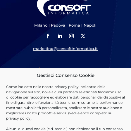
Milano
|
Padova
|
Roma
|
Napoli
marketing@consoftinformatica.it
Cosa Offriamo
Gestisci Consenso Cookie
Sosteniamo il percorso di
Digital Transformation
dei nostri
Come indicato nella nostra
privacy policy
, nel corso della
clienti implementando soluzioni basate su piattaforme
navigazione sul sito, noi e alcuni partners selezionati facciamo uso
tecnologiche leader di mercato, realizzando applicativi custom
di cookie per raccogliere ed elaborare dati personali dai dispositivi al
ed erogando servizi professionali di qualità.
fine di garantire le funzionalità tecniche, misurarne la performance,
mostrare pubblicità personalizzata, analizzare le nostre audience e
Scopri di più
migliorare i nostri prodotti e servizi (vedi elenco completo su
privacy policy
).
Scarica la presentazione
Alcuni di questi cookie (c.d. tecnici) non richiedono il tuo consenso