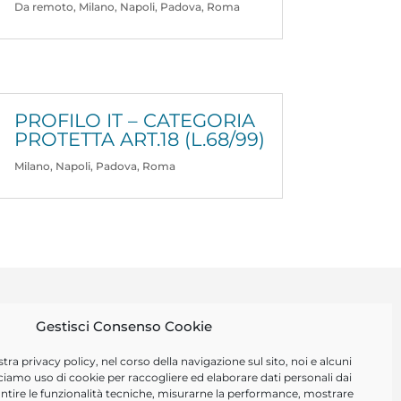
Da remoto
,
Milano
,
Napoli
,
Padova
,
Roma
PROFILO IT – CATEGORIA
PROTETTA ART.18 (L.68/99)
Milano
,
Napoli
,
Padova
,
Roma
Gestisci Consenso Cookie
ISCRIVITI
stra
privacy policy
, nel corso della navigazione sul sito, noi e alcuni
ciamo uso di cookie per raccogliere ed elaborare dati personali dai
arantire le funzionalità tecniche, misurarne la performance, mostrare