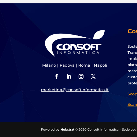
Co
Soste
Tran
impl
piatt
Milano
|
Padova
|
Roma
|
Napoli
merca
cust
profe
marketing@consoftinformatica.it
Scop
Scar
Powered by
Hubstrat
© 2020 Consoft Informatica – Sede Lega