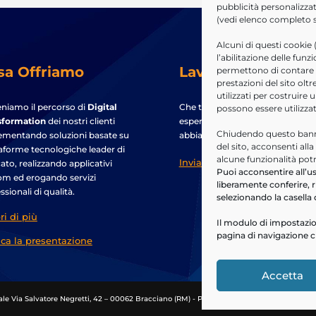
pubblicità personalizzat
(vedi elenco completo
Alcuni di questi cookie 
l’abilitazione delle funz
sa Offriamo
Lavora con noi
permettono di contare le
prestazioni del sito ol
utilizzati per costruire 
niamo il percorso di
Digital
Che tu sia un professionista con
possono essere utilizza
sformation
dei nostri clienti
esperienza, o un neolaureato,
Chiudendo questo banne
ementando soluzioni basate su
abbiamo la posizione giusta per 
del sito, acconsenti all
aforme tecnologiche leader di
alcune funzionalità pot
Invia candidatura
to, realizzando applicativi
Puoi acconsentire all’us
om ed erogando servizi
liberamente conferire, r
ssionali di qualità.
selezionando la casella 
ri di più
Il modulo di impostazio
pagina di navigazione c
ica la presentazione
Accetta
le Via Salvatore Negretti, 42 – 00062 Bracciano (RM) - P. IVA/C.F.09154571005 -
Privacy