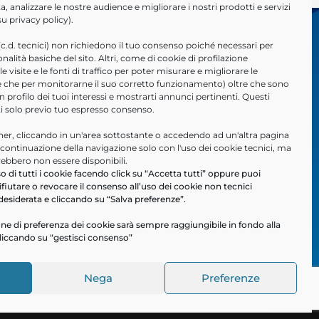
a, analizzare le nostre audience e migliorare i nostri prodotti e servizi
 su
privacy policy
).
(c.d. tecnici) non richiedono il tuo consenso poiché necessari per
ionalità basiche del sito. Altri, come di cookie di profilazione
Accesso Rapido
 visite e le fonti di traffico per poter misurare e migliorare le
tre che per monitorarne il suo corretto funzionamento) oltre che sono
un profilo dei tuoi interessi e mostrarti annunci pertinenti. Questi
ti solo previo tuo espresso consenso.
Contatti
Servizi
r, cliccando in un'area sottostante o accedendo ad un'altra pagina
te.
Soluzioni
a continuazione della navigazione solo con l'uso dei cookie tecnici, ma
rebbero non essere disponibili.
Certificazioni
o di tutti i cookie facendo click su “Accetta tutti” oppure puoi
Profilo aziendale
ifiutare o revocare il consenso all’uso dei cookie non tecnici
desiderata e cliccando su “Salva preferenze”.
Segnalazioni Whistleblowing
ne di preferenza dei cookie sarà sempre raggiungibile in fondo alla
liccando su “gestisci consenso”
Nega
Preferenze
 e Cookie Policy