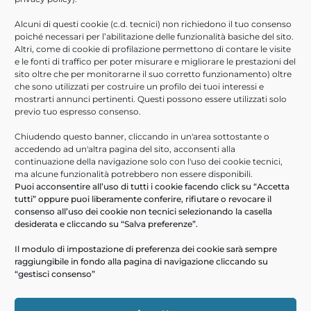
Agosto 2021
Alcuni di questi cookie (c.d. tecnici) non richiedono il tuo consenso
Luglio 2021
poiché necessari per l’abilitazione delle funzionalità basiche del sito.
Giugno 2021
Altri, come di cookie di profilazione permettono di contare le visite
e le fonti di traffico per poter misurare e migliorare le prestazioni del
Aprile 2021
sito oltre che per monitorarne il suo corretto funzionamento) oltre
Febbraio 2021
che sono utilizzati per costruire un profilo dei tuoi interessi e
mostrarti annunci pertinenti. Questi possono essere utilizzati solo
Novembre 2020
previo tuo espresso consenso.
Ottobre 2020
Giugno 2020
Chiudendo questo banner, cliccando in un'area sottostante o
accedendo ad un'altra pagina del sito, acconsenti alla
Marzo 2020
continuazione della navigazione solo con l'uso dei cookie tecnici,
Febbraio 2020
ma alcune funzionalità potrebbero non essere disponibili.
Puoi acconsentire all’uso di tutti i cookie facendo click su “Accetta
Gennaio 2020
tutti” oppure puoi liberamente conferire, rifiutare o revocare il
consenso all’uso dei cookie non tecnici selezionando la casella
ULTIMI ARTICOLI
desiderata e cliccando su “Salva preferenze”.
Help Desk Informatici
Il modulo di impostazione di preferenza dei cookie sarà sempre
raggiungibile in fondo alla pagina di navigazione cliccando su
PA Digitale in cloud- webinar 16/09/2026
“gestisci consenso”
Scopri ARXivar Sign – webinar 18/06/2026
Digitalizza le informazioni e i processi aziendali