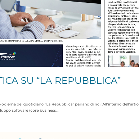
ICA SU “LA REPUBBLICA”
odierna del quotidiano “La Repubblica” parlano di noi! All’interno dell’artic
viluppo software (core business...