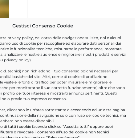
Gestisci Consenso Cookie
stra
privacy policy
, nel corso della navigazione sul sito, noi e alcuni
ciamo uso di cookie per raccogliere ed elaborare dati personali dai
arantire le funzionalità tecniche, misurarne la performance, mostrare
a, analizzare le nostre audience e migliorare i nostri prodotti e servizi
 su
privacy policy
).
(c.d. tecnici) non richiedono il tuo consenso poiché necessari per
ionalità basiche del sito. Altri, come di cookie di profilazione
 visite e le fonti di traffico per poter misurare e migliorare le
tre che per monitorarne il suo corretto funzionamento) oltre che sono
un profilo dei tuoi interessi e mostrarti annunci pertinenti. Questi
ti solo previo tuo espresso consenso.
r, cliccando in un'area sottostante o accedendo ad un'altra pagina
a continuazione della navigazione solo con l'uso dei cookie tecnici, ma
rebbero non essere disponibili.
o di tutti i cookie facendo click su “Accetta tutti” oppure puoi
ifiutare o revocare il consenso all’uso dei cookie non tecnici
1
desiderata e cliccando su “Salva preferenze”.