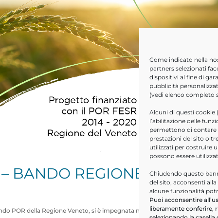
Come indicato nella no
partners selezionati fac
dispositivi al fine di g
pubblicità personalizzat
(vedi elenco completo
Alcuni di questi cookie 
l’abilitazione delle funz
permettono di contare le
prestazioni del sito ol
utilizzati per costruire 
possono essere utilizza
 – BANDO REGIONE VENETO
Chiudendo questo banne
del sito, acconsenti all
alcune funzionalità pot
Puoi acconsentire all’us
liberamente conferire, r
 Bando POR della Regione Veneto, si è impegnata nel progetto SAMPAS. ASSE 
selezionando la casella 