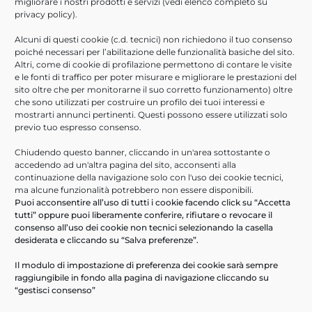
migliorare i nostri prodotti e servizi (vedi elenco completo su
privacy policy
).
Alcuni di questi cookie (c.d. tecnici) non richiedono il tuo consenso
poiché necessari per l’abilitazione delle funzionalità basiche del sito.
Altri, come di cookie di profilazione permettono di contare le visite
e le fonti di traffico per poter misurare e migliorare le prestazioni del
sito oltre che per monitorarne il suo corretto funzionamento) oltre
che sono utilizzati per costruire un profilo dei tuoi interessi e
mostrarti annunci pertinenti. Questi possono essere utilizzati solo
previo tuo espresso consenso.
* campo obbligatorio
Dichiaro di aver preso visione della suddetta
Chiudendo questo banner, cliccando in un'area sottostante o
informativa sulla
Privacy *
accedendo ad un'altra pagina del sito, acconsenti alla
continuazione della navigazione solo con l'uso dei cookie tecnici,
Acconsento al trattamento dei dati per le finalità
ma alcune funzionalità potrebbero non essere disponibili.
connesse ad attività di marketing diretto e/o indiretto
Puoi acconsentire all’uso di tutti i cookie facendo click su “Accetta
tutti” oppure puoi liberamente conferire, rifiutare o revocare il
Invia
consenso all’uso dei cookie non tecnici selezionando la casella
desiderata e cliccando su “Salva preferenze”.
Il modulo di impostazione di preferenza dei cookie sarà sempre
raggiungibile in fondo alla pagina di navigazione cliccando su
“gestisci consenso”
F
L
T
W
M
S
T
C