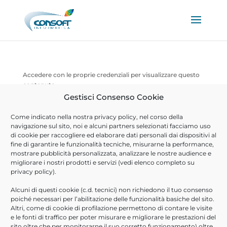
Accedere con le proprie credenziali per visualizzare questo
contenuto.
Gestisci Consenso Cookie
Nome
utente
Come indicato nella nostra
privacy policy
, nel corso della
navigazione sul sito, noi e alcuni partners selezionati facciamo uso
Password
di cookie per raccogliere ed elaborare dati personali dai dispositivi al
fine di garantire le funzionalità tecniche, misurarne la performance,
mostrare pubblicità personalizzata, analizzare le nostre audience e
migliorare i nostri prodotti e servizi (vedi elenco completo su
Ricordami
privacy policy
).
Alcuni di questi cookie (c.d. tecnici) non richiedono il tuo consenso
poiché necessari per l’abilitazione delle funzionalità basiche del sito.
Powered by
Hubstrat
© 2020 Consoft Informatica – Sede Legale Via
Altri, come di cookie di profilazione permettono di contare le visite
Salvatore Negretti, 42 – 00062 Bracciano (RM) - P.
e le fonti di traffico per poter misurare e migliorare le prestazioni del
IVA/C.F.09154571005 -
Privacy e Cookie Policy
sito oltre che per monitorarne il suo corretto funzionamento) oltre