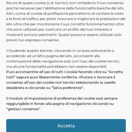
Alcuni di questi cookie (c.d. tecnici) non richiedono il tuo consenso
poiché necessari per l’abilitazione delle funzionalità basiche del sito.
Altri, come di cookie di profilazione permettono di contare le visite
e le fonti di traffico per poter misurare e migliorare le prestazioni del
sito oltre che per monitorarne il suo corretto funzionamento) oltre
che sono utilizzati per costruire un profilo dei tuoi interessi e
mostrarti annunci pertinenti. Questi possono essere utilizzati solo
previo tuo espresso consenso.
* campo obbligatorio
Dichiaro di aver preso visione della suddetta
Chiudendo questo banner, cliccando in un'area sottostante o
informativa sulla
Privacy *
accedendo ad un'altra pagina del sito, acconsenti alla
continuazione della navigazione solo con l'uso dei cookie tecnici,
Acconsento al trattamento dei dati per le finalità
ma alcune funzionalità potrebbero non essere disponibili.
connesse ad attività di marketing diretto e/o indiretto
Puoi acconsentire all’uso di tutti i cookie facendo click su “Accetta
tutti” oppure puoi liberamente conferire, rifiutare o revocare il
Invia
consenso all’uso dei cookie non tecnici selezionando la casella
desiderata e cliccando su “Salva preferenze”.
Il modulo di impostazione di preferenza dei cookie sarà sempre
raggiungibile in fondo alla pagina di navigazione cliccando su
“gestisci consenso”
F
L
T
W
M
S
T
C
a
i
w
h
e
k
e
o
Accetta
c
n
i
a
s
y
l
n