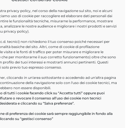
ROGRAMMA!
stra
privacy policy
, nel corso della navigazione sul sito, noi e alcuni
l
prossimo appuntamento
ciamo uso di cookie per raccogliere ed elaborare dati personali dai
arantire le funzionalità tecniche, misurarne la performance, mostrare
a, analizzare le nostre audience e migliorare i nostri prodotti e servizi
 su
privacy policy
).
(c.d. tecnici) non richiedono il tuo consenso poiché necessari per
ionalità basiche del sito. Altri, come di cookie di profilazione
 visite e le fonti di traffico per poter misurare e migliorare le
tre che per monitorarne il suo corretto funzionamento) oltre che sono
un profilo dei tuoi interessi e mostrarti annunci pertinenti. Questi
ti solo previo tuo espresso consenso.
21
oppure scrivi
r, cliccando in un'area sottostante o accedendo ad un'altra pagina
a continuazione della navigazione solo con l'uso dei cookie tecnici, ma
rebbero non essere disponibili.
o di tutti i cookie facendo click su “Accetta tutti” oppure puoi
ifiutare o revocare il consenso all’uso dei cookie non tecnici
desiderata e cliccando su “Salva preferenze”.
ne di preferenza dei cookie sarà sempre raggiungibile in fondo alla
liccando su “gestisci consenso”