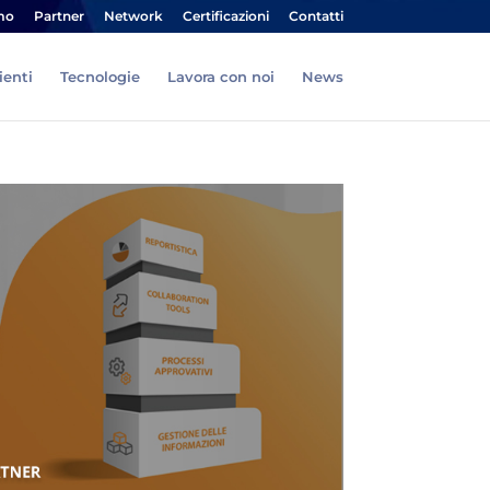
mo
Partner
Network
Certificazioni
Contatti
ienti
Tecnologie
Lavora con noi
News