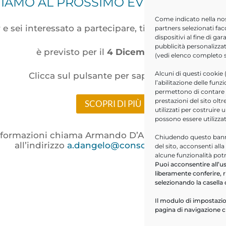
TIAMO AL PROSSIMO EVENTO IN P
Come indicato nella no
r e sei interessato a partecipare, ti anticipiamo che i
partners selezionati fac
dispositivi al fine di g
pubblicità personalizzat
è previsto per il
4 Dicembre 2020
!
(vedi elenco completo
Alcuni di questi cookie 
Clicca sul pulsante per saperne di più.
l’abilitazione delle funz
permettono di contare le
prestazioni del sito ol
SCOPRI DI PIÙ
utilizzati per costruire 
possono essere utilizza
nformazioni chiama Armando D’Angelo al
335 121 80
Chiudendo questo banne
all’indirizzo
a.dangelo@consoftinformatica.it
del sito, acconsenti all
alcune funzionalità pot
Puoi acconsentire all’us
liberamente conferire, r
selezionando la casella 
Il modulo di impostazio
pagina di navigazione c