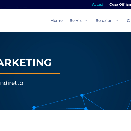
Accedi
Cosa Offria
Home
Servizi
Soluzioni
Cl
ARKETING
indiretto