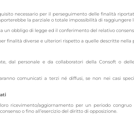
uisito necessario per il perseguimento delle finalità riportat
rterebbe la parziale o totale impossibilità di raggiungere le 
da un obbligo di legge ed il conferimento del relativo consenso
per finalità diverse e ulteriori rispetto a quelle descritte nell
mente, dal personale e da collaboratori della Consoft o d
saranno comunicati a terzi né diffusi, se non nei casi spec
ati
al loro ricevimento/aggiornamento per un periodo congruo ri
onsenso o fino all’esercizio del diritto di opposizione.