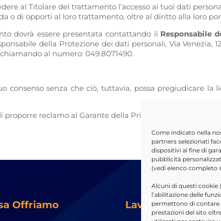
dere al Titolare del trattamento l’accesso ai tuoi dati personali
 o di opporti al loro trattamento, oltre al diritto alla loro port
mento dovrà essere presentata contattando il
Responsabile de
esponsabile della Protezione dei dati personali, Via Venezia, 1
o chiamando al numero: 049.8071490.
uo consenso senza che ciò, tuttavia, possa pregiudicare la 
 di proporre reclamo al Garante della Privacy quale autorità d
Come indicato nella no
partners selezionati fac
dispositivi al fine di g
pubblicità personalizzat
(vedi elenco completo
Alcuni di questi cookie 
l’abilitazione delle funz
sa Offriamo
Lavora con noi
permettono di contare le
prestazioni del sito ol