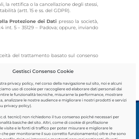
, la rettifica o la cancellazione degli stessi,
abilità (artt. 15 e ss. del GDPR).
lla Protezione dei Dati
presso la società,
24 int. 5 – 35129 – Padova; oppure, inviando
liceità del trattamento basato sul consenso
Gestisci Consenso Cookie
i controllo, secondo le procedure previste.
stra
privacy policy
, nel corso della navigazione sul sito, noi e alcuni
ciamo uso di cookie per raccogliere ed elaborare dati personali dai
arantire le funzionalità tecniche, misurarne la performance, mostrare
a, analizzare le nostre audience e migliorare i nostri prodotti e servizi
 su
privacy policy
).
(c.d. tecnici) non richiedono il tuo consenso poiché necessari per
ionalità basiche del sito. Altri, come di cookie di profilazione
Accesso Rapido
 visite e le fonti di traffico per poter misurare e migliorare le
tre che per monitorarne il suo corretto funzionamento) oltre che sono