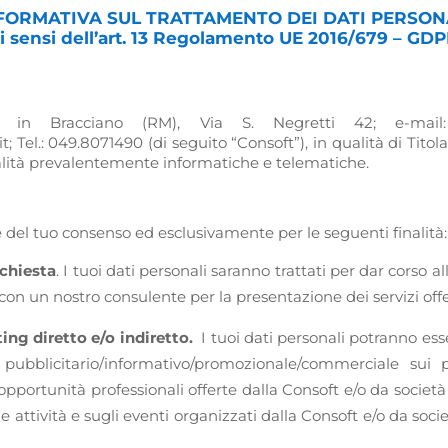
FORMATIVA SUL TRATTAMENTO DEI DATI PERSON
ai sensi dell’art. 13 Regolamento UE 2016/679 – GDP
e in Bracciano (RM), Via S. Negretti 42; e-mail: 
Tel.: 049.8071490 (di seguito “Consoft”), in qualità di Titolar
alità prevalentemente informatiche e telematiche.
e del tuo consenso ed esclusivamente per le seguenti finalità:
ichiesta
. I tuoi dati personali saranno trattati per dar corso 
 con un nostro consulente per la presentazione dei servizi offe
ing diretto e/o indiretto.
I tuoi dati personali potranno esser
 pubblicitario/informativo/promozionale/commerciale sui pr
opportunità professionali offerte dalla Consoft e/o da societ
e attività e sugli eventi organizzati dalla Consoft e/o da soc