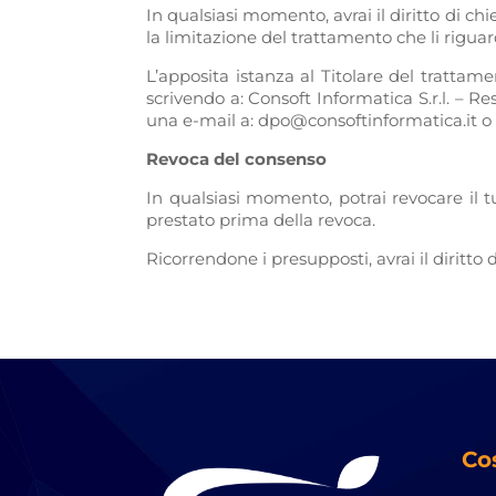
In qualsiasi momento, avrai il diritto di chie
la limitazione del trattamento che li riguarda
L’apposita istanza al Titolare del tratta
scrivendo a: Consoft Informatica S.r.l. – R
una e-mail a: dpo@consoftinformatica.it 
Revoca del consenso
In qualsiasi momento, potrai revocare il t
prestato prima della revoca.
Ricorrendone i presupposti, avrai il diritto
Co