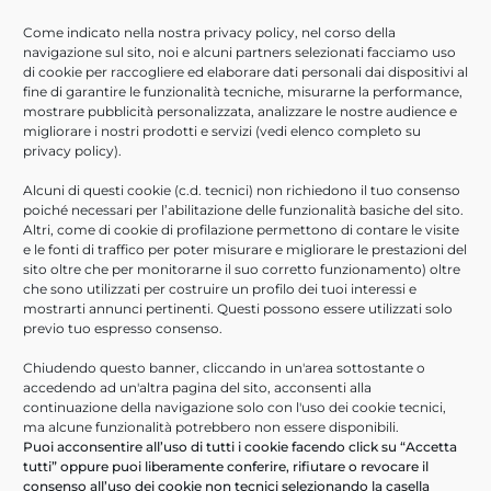
Sosteniamo il percorso di
Digital Transformation
dei nostri
Come indicato nella nostra
privacy policy
, nel corso della
clienti implementando soluzioni basate su piattaforme
navigazione sul sito, noi e alcuni partners selezionati facciamo uso
tecnologiche leader di mercato, realizzando applicativi custom
di cookie per raccogliere ed elaborare dati personali dai dispositivi al
ed erogando servizi professionali di qualità.
fine di garantire le funzionalità tecniche, misurarne la performance,
mostrare pubblicità personalizzata, analizzare le nostre audience e
Scopri di più
migliorare i nostri prodotti e servizi (vedi elenco completo su
privacy policy
).
Scarica la presentazione
Alcuni di questi cookie (c.d. tecnici) non richiedono il tuo consenso
poiché necessari per l’abilitazione delle funzionalità basiche del sito.
Lavora con noi
Altri, come di cookie di profilazione permettono di contare le visite
e le fonti di traffico per poter misurare e migliorare le prestazioni del
sito oltre che per monitorarne il suo corretto funzionamento) oltre
Che tu sia un professionista con esperienza, o un neolaureato,
che sono utilizzati per costruire un profilo dei tuoi interessi e
abbiamo la posizione giusta per te.
mostrarti annunci pertinenti. Questi possono essere utilizzati solo
previo tuo espresso consenso.
Invia candidatura
Chiudendo questo banner, cliccando in un'area sottostante o
accedendo ad un'altra pagina del sito, acconsenti alla
Accesso Rapido
continuazione della navigazione solo con l'uso dei cookie tecnici,
ma alcune funzionalità potrebbero non essere disponibili.
Puoi acconsentire all’uso di tutti i cookie facendo click su “Accetta
Contatti
tutti” oppure puoi liberamente conferire, rifiutare o revocare il
Servizi
consenso all’uso dei cookie non tecnici selezionando la casella