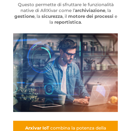
Questo permette di sfruttare le funzionalità
native di ARXivar come l’
archiviazione
, la
gestione
, la
sicurezza
, il
motore dei processi
e
la
reportistica
.
Arxivar IoT
combina la potenza della