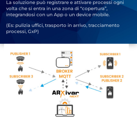
La soluzione può registrare e attivare processi ogni
volta che si entra in una zona di “copertura”,
integrandosi con un App o un device mobile.
(Es: pulizia uffici, trasporto in arrivo, tracciamento
processi, GxP)