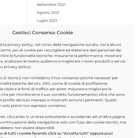
Settembre 2021
Agosto 2021
Luglio 2021
Giugno 2021
Gestisci Consenso Cookie
Aprile 2021
stra
privacy policy
, nel corso della navigazione sul sito, noi e alcuni
Febbraio 2021
ciamo uso di cookie per raccogliere ed elaborare dati personali dai
Novembre 2020
arantire le funzionalità tecniche, misurarne la performance, mostrare
Ottobre 2020
a, analizzare le nostre audience e migliorare i nostri prodotti e servizi
 su
privacy policy
).
Giugno 2020
Marzo 2020
(c.d. tecnici) non richiedono il tuo consenso poiché necessari per
ionalità basiche del sito. Altri, come di cookie di profilazione
Febbraio 2020
 visite e le fonti di traffico per poter misurare e migliorare le
Gennaio 2020
tre che per monitorarne il suo corretto funzionamento) oltre che sono
un profilo dei tuoi interessi e mostrarti annunci pertinenti. Questi
ti solo previo tuo espresso consenso.
ULTIMI ARTICOLI
r, cliccando in un'area sottostante o accedendo ad un'altra pagina
Help Desk Informatici
a continuazione della navigazione solo con l'uso dei cookie tecnici, ma
PA Digitale in cloud- webinar
rebbero non essere disponibili.
16/09/2026
o di tutti i cookie facendo click su “Accetta tutti” oppure puoi