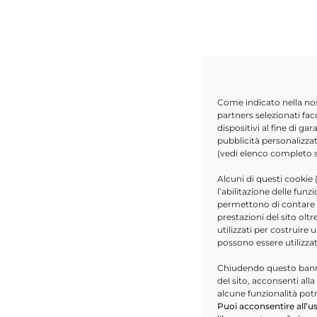
Come indicato nella no
partners selezionati fac
dispositivi al fine di g
pubblicità personalizzat
(vedi elenco completo
Alcuni di questi cookie 
l’abilitazione delle funz
permettono di contare le
prestazioni del sito ol
utilizzati per costruire 
possono essere utilizza
Chiudendo questo banne
del sito, acconsenti all
alcune funzionalità pot
Puoi acconsentire all’us