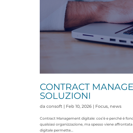
CONTRACT MANAGEM
SOLUZIONI
da
consoft
|
Feb 10, 2026
|
Focus
,
news
Contract Management digitale: cos’è e perché è fonda
qualsiasi organizzazione, ma spesso viene affronta
digitale permette...