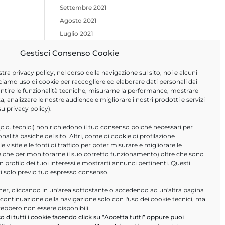
Settembre 2021
Agosto 2021
Luglio 2021
Giugno 2021
Gestisci Consenso Cookie
Aprile 2021
stra
privacy policy
, nel corso della navigazione sul sito, noi e alcuni
Febbraio 2021
ciamo uso di cookie per raccogliere ed elaborare dati personali dai
Novembre 2020
arantire le funzionalità tecniche, misurarne la performance, mostrare
Ottobre 2020
a, analizzare le nostre audience e migliorare i nostri prodotti e servizi
 su
privacy policy
).
Giugno 2020
Marzo 2020
(c.d. tecnici) non richiedono il tuo consenso poiché necessari per
ionalità basiche del sito. Altri, come di cookie di profilazione
Febbraio 2020
 visite e le fonti di traffico per poter misurare e migliorare le
Gennaio 2020
tre che per monitorarne il suo corretto funzionamento) oltre che sono
un profilo dei tuoi interessi e mostrarti annunci pertinenti. Questi
ti solo previo tuo espresso consenso.
ULTIMI ARTICOLI
r, cliccando in un'area sottostante o accedendo ad un'altra pagina
Help Desk Informatici
a continuazione della navigazione solo con l'uso dei cookie tecnici, ma
PA Digitale in cloud- webinar
rebbero non essere disponibili.
16/09/2026
o di tutti i cookie facendo click su “Accetta tutti” oppure puoi