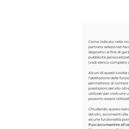
Come indicato nella no
partners selezionati fac
dispositivi al fine di g
pubblicità personalizzat
(vedi elenco completo
Alcuni di questi cookie 
l’abilitazione delle funz
permettono di contare le
prestazioni del sito ol
utilizzati per costruire 
possono essere utilizza
Chiudendo questo banne
del sito, acconsenti all
alcune funzionalità pot
Puoi acconsentire all’us