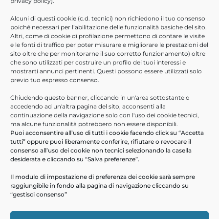
privacy policy
).
Agosto 2021
Alcuni di questi cookie (c.d. tecnici) non richiedono il tuo consenso
Luglio 2021
poiché necessari per l’abilitazione delle funzionalità basiche del sito.
Giugno 2021
Altri, come di cookie di profilazione permettono di contare le visite
e le fonti di traffico per poter misurare e migliorare le prestazioni del
Aprile 2021
sito oltre che per monitorarne il suo corretto funzionamento) oltre
Febbraio 2021
che sono utilizzati per costruire un profilo dei tuoi interessi e
Novembre 2020
mostrarti annunci pertinenti. Questi possono essere utilizzati solo
previo tuo espresso consenso.
Ottobre 2020
Giugno 2020
Chiudendo questo banner, cliccando in un'area sottostante o
accedendo ad un'altra pagina del sito, acconsenti alla
Marzo 2020
continuazione della navigazione solo con l'uso dei cookie tecnici,
Febbraio 2020
ma alcune funzionalità potrebbero non essere disponibili.
Puoi acconsentire all’uso di tutti i cookie facendo click su “Accetta
Gennaio 2020
tutti” oppure puoi liberamente conferire, rifiutare o revocare il
consenso all’uso dei cookie non tecnici selezionando la casella
ULTIMI ARTICOLI
desiderata e cliccando su “Salva preferenze”.
Help Desk Informatici
Il modulo di impostazione di preferenza dei cookie sarà sempre
raggiungibile in fondo alla pagina di navigazione cliccando su
PA Digitale in cloud- webinar 16/09/2026
“gestisci consenso”
Scopri ARXivar Sign – webinar 18/06/2026
Digitalizza le informazioni e i processi aziendali