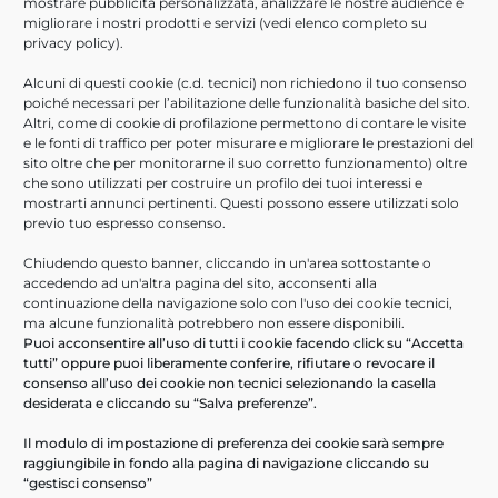
Ottobre 2021
mostrare pubblicità personalizzata, analizzare le nostre audience e
migliorare i nostri prodotti e servizi (vedi elenco completo su
Settembre 2021
privacy policy
).
Agosto 2021
Alcuni di questi cookie (c.d. tecnici) non richiedono il tuo consenso
Luglio 2021
poiché necessari per l’abilitazione delle funzionalità basiche del sito.
Giugno 2021
Altri, come di cookie di profilazione permettono di contare le visite
e le fonti di traffico per poter misurare e migliorare le prestazioni del
Aprile 2021
sito oltre che per monitorarne il suo corretto funzionamento) oltre
Febbraio 2021
che sono utilizzati per costruire un profilo dei tuoi interessi e
Novembre 2020
mostrarti annunci pertinenti. Questi possono essere utilizzati solo
previo tuo espresso consenso.
Ottobre 2020
Giugno 2020
Chiudendo questo banner, cliccando in un'area sottostante o
accedendo ad un'altra pagina del sito, acconsenti alla
Marzo 2020
continuazione della navigazione solo con l'uso dei cookie tecnici,
Febbraio 2020
ma alcune funzionalità potrebbero non essere disponibili.
Puoi acconsentire all’uso di tutti i cookie facendo click su “Accetta
Gennaio 2020
tutti” oppure puoi liberamente conferire, rifiutare o revocare il
consenso all’uso dei cookie non tecnici selezionando la casella
ULTIMI ARTICOLI
desiderata e cliccando su “Salva preferenze”.
Help Desk Informatici
Il modulo di impostazione di preferenza dei cookie sarà sempre
raggiungibile in fondo alla pagina di navigazione cliccando su
PA Digitale in cloud- webinar 16/09/2026
“gestisci consenso”
Scopri ARXivar Sign – webinar 18/06/2026