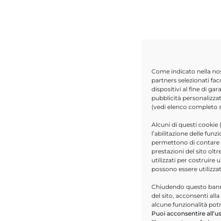
Come indicato nella no
partners selezionati fac
dispositivi al fine di g
pubblicità personalizzat
(vedi elenco completo
Alcuni di questi cookie 
l’abilitazione delle funz
permettono di contare le
prestazioni del sito ol
utilizzati per costruire 
possono essere utilizza
Chiudendo questo banne
del sito, acconsenti all
alcune funzionalità pot
Puoi acconsentire all’us