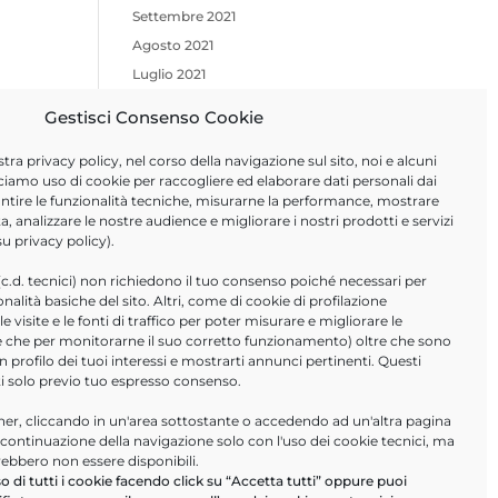
Settembre 2021
Agosto 2021
Luglio 2021
Giugno 2021
Gestisci Consenso Cookie
Aprile 2021
stra
privacy policy
, nel corso della navigazione sul sito, noi e alcuni
Febbraio 2021
ciamo uso di cookie per raccogliere ed elaborare dati personali dai
Novembre 2020
arantire le funzionalità tecniche, misurarne la performance, mostrare
Ottobre 2020
a, analizzare le nostre audience e migliorare i nostri prodotti e servizi
 su
privacy policy
).
Giugno 2020
Marzo 2020
(c.d. tecnici) non richiedono il tuo consenso poiché necessari per
ionalità basiche del sito. Altri, come di cookie di profilazione
Febbraio 2020
 visite e le fonti di traffico per poter misurare e migliorare le
Gennaio 2020
tre che per monitorarne il suo corretto funzionamento) oltre che sono
un profilo dei tuoi interessi e mostrarti annunci pertinenti. Questi
ti solo previo tuo espresso consenso.
ULTIMI ARTICOLI
r, cliccando in un'area sottostante o accedendo ad un'altra pagina
Help Desk Informatici
a continuazione della navigazione solo con l'uso dei cookie tecnici, ma
PA Digitale in cloud- webinar
rebbero non essere disponibili.
16/09/2026
o di tutti i cookie facendo click su “Accetta tutti” oppure puoi