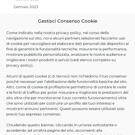
Gennaio 2023
Ottobre 2022
Gestisci Consenso Cookie
Luglio 2022
Marzo 2022
Come indicato nella nostra
privacy policy
, nel corso della
Gennaio 2022
navigazione sul sito, noi e alcuni partners selezionati facciamo uso
di cookie per raccogliere ed elaborare dati personali dai dispositivi al
Dicembre 2021
fine di garantire le funzionalità tecniche, misurarne la performance,
Ottobre 2021
mostrare pubblicità personalizzata, analizzare le nostre audience e
migliorare i nostri prodotti e servizi (vedi elenco completo su
Settembre 2021
privacy policy
).
Agosto 2021
Alcuni di questi cookie (c.d. tecnici) non richiedono il tuo consenso
Luglio 2021
poiché necessari per l’abilitazione delle funzionalità basiche del sito.
Giugno 2021
Altri, come di cookie di profilazione permettono di contare le visite
e le fonti di traffico per poter misurare e migliorare le prestazioni del
Aprile 2021
sito oltre che per monitorarne il suo corretto funzionamento) oltre
Febbraio 2021
che sono utilizzati per costruire un profilo dei tuoi interessi e
Novembre 2020
mostrarti annunci pertinenti. Questi possono essere utilizzati solo
previo tuo espresso consenso.
Ottobre 2020
Giugno 2020
Chiudendo questo banner, cliccando in un'area sottostante o
accedendo ad un'altra pagina del sito, acconsenti alla
Marzo 2020