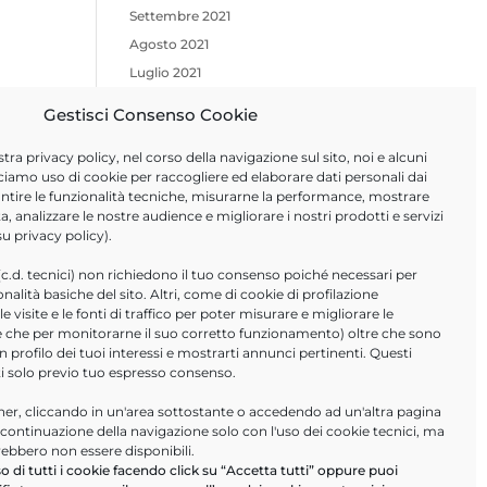
Settembre 2021
Agosto 2021
Luglio 2021
Giugno 2021
Gestisci Consenso Cookie
Aprile 2021
stra
privacy policy
, nel corso della navigazione sul sito, noi e alcuni
Febbraio 2021
ciamo uso di cookie per raccogliere ed elaborare dati personali dai
Novembre 2020
arantire le funzionalità tecniche, misurarne la performance, mostrare
Ottobre 2020
a, analizzare le nostre audience e migliorare i nostri prodotti e servizi
 su
privacy policy
).
Giugno 2020
Marzo 2020
(c.d. tecnici) non richiedono il tuo consenso poiché necessari per
ionalità basiche del sito. Altri, come di cookie di profilazione
Febbraio 2020
 visite e le fonti di traffico per poter misurare e migliorare le
Gennaio 2020
tre che per monitorarne il suo corretto funzionamento) oltre che sono
un profilo dei tuoi interessi e mostrarti annunci pertinenti. Questi
ti solo previo tuo espresso consenso.
ULTIMI ARTICOLI
r, cliccando in un'area sottostante o accedendo ad un'altra pagina
Help Desk Informatici
a continuazione della navigazione solo con l'uso dei cookie tecnici, ma
PA Digitale in cloud- webinar
rebbero non essere disponibili.
16/09/2026
o di tutti i cookie facendo click su “Accetta tutti” oppure puoi