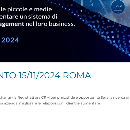
NTO 15/11/2024 ROMA
shangri-la Registrati ora CRM per pmi…sfide e opportunità​​ Sei alla ricerca di
 azienda, migliorare le relazioni con i clienti e aumentare...