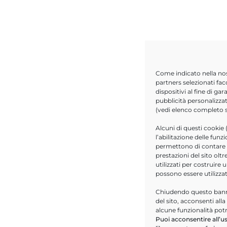
Come indicato nella no
partners selezionati fac
dispositivi al fine di g
pubblicità personalizzat
(vedi elenco completo
Alcuni di questi cookie 
l’abilitazione delle funz
permettono di contare le
prestazioni del sito ol
utilizzati per costruire 
possono essere utilizza
Chiudendo questo banne
del sito, acconsenti all
alcune funzionalità pot
Puoi acconsentire all’us